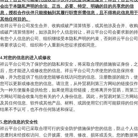
会出于本隐私声明的合法、正当、必要、特定、明确的目的共享您的信
息，授权合作伙伴只能接触到其履行职责所需信息，且不得将此信息用于
其他任何目的。
在祥云平台公司发生合并、收购或破产清算情形，或其他涉及合并、收购
或破产清算情形时，如涉及到个人信息转让，祥云平台公司会要求新的持
有您个人信息的公司、组织继续受本隐私声明的约束，否则祥云平台公司
将要求该公司、组织和个人重新向您征求授权同意。
4.对您的信息的进入或修改
祥云平台公司为了保护您的隐私和安全，将采取合理的措施验证身份，之
后，您才能进入或修改您的信息。祥云平台公司力求使您的信息保持准
确，并为您提供了包括使您能够在线访问您的信息、注册数据的能力，使
您可以更新或修改您的信息。请注意，从外贸易到第三方网站的链接仅作
为一种方便服务提供给您，如果使用这些链接，您将离开外贸易，而第三
方网站可能会收集与您有关的个人身份信息。因此，外贸易对第三方网站
及其任何信息、软件或其他产品、材料、或因使用它们而可能获得的任何
结果不予认可，也不作任何陈述和保证。
5.您的信息的安全性
祥云平台公司已采取合理可行的安全防护措施保护您的信息，防止个人信
息遭到未经授权访问、公开披露、使用、修改、损坏或丢失。您的数据将