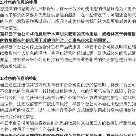
2.对您的信息的使用
您提供的信息将受到严格保密，祥云平台公司使用您的信息只是为了更全
面地了解您的需要并为您提供更佳的服务。在一些情况下，可能还会用您
的信息与您取得联系以进行市场调查或为您提供我们认为您可能感兴趣的
市场信息。
若祥云平台公司将信息用于本声明未载明的其他用途，或者将基于特定目
的收集而来的信息用于其他目的时，会事先征求您的同意。
如祥云平台公司停止运营外贸易产品或服务，祥云平台公司将及时停止继
续收集您个人信息的活动，将停止运营的通知以逐一送达或公告的形式通
知您，并对祥云平台公司所持有的与已关停业务相关的个人信息进行删除
或匿名化处理。
3.对您的信息的控制
当您通过注册或其它方式向祥云平台公司提供您的信息时，祥云平台公司
不会把您的信息共享、转让或出租给他人。您的许可总被首先保障，祥云
平台公司不会向任何不代表祥云平台公司的第三方透露您的信息。除非根
据法律、法规或监管部门按法律执行，祥云平台公司不会在未经您事先知
晓或许可的情况下，以与上述内容无关的方式随意使用或分享您提供给祥
云平台公司的信息。
祥云平台公司可能会将收集到的您的信息与来自第三方的数据进行整理或
合并，并用于向您推广产品或服务。
祥云平台公司可能委托授权合作伙伴为您提供某些服务，祥云平台公司仅